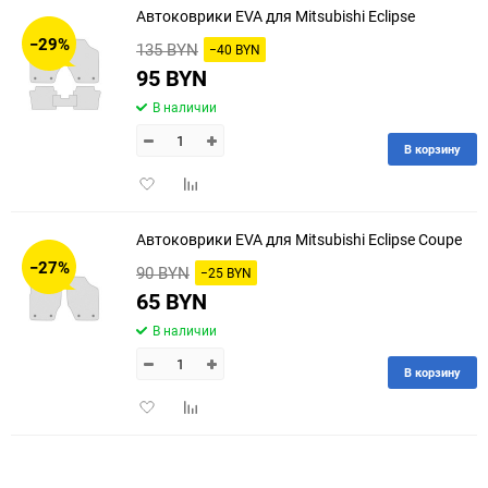
Автоковрики EVA для Mitsubishi Eclipse
30
−29%
135 BYN
−40 BYN
60
95 BYN
В наличии
90
В корзину
150
Добавить
Добавить
в
к
избранное
сравнению
Автоковрики EVA для Mitsubishi Eclipse Coupe
−27%
90 BYN
−25 BYN
65 BYN
В наличии
В корзину
Добавить
Добавить
в
к
избранное
сравнению