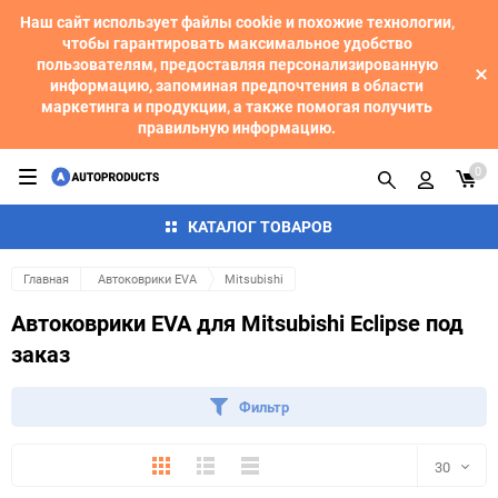
Наш сайт использует файлы cookie и похожие технологии,
чтобы гарантировать максимальное удобство
пользователям, предоставляя персонализированную
информацию, запоминая предпочтения в области
маркетинга и продукции, а также помогая получить
правильную информацию.
0
КАТАЛОГ ТОВАРОВ
Главная
Автоковрики EVA
Mitsubishi
Автоковрики EVA для Mitsubishi Eclipse под
заказ
Фильтр
Плитка
Подробно
Компактно
30