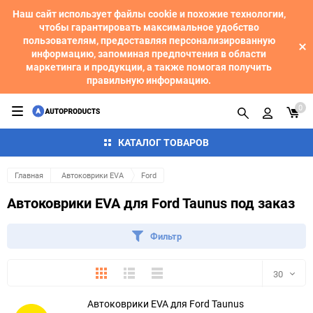
Наш сайт использует файлы cookie и похожие технологии,
чтобы гарантировать максимальное удобство
пользователям, предоставляя персонализированную
информацию, запоминая предпочтения в области
маркетинга и продукции, а также помогая получить
правильную информацию.
0
КАТАЛОГ ТОВАРОВ
Главная
Автоковрики EVA
Ford
Автоковрики EVA для Ford Taunus под заказ
Фильтр
Плитка
Подробно
Компактно
30
Автоковрики EVA для Ford Taunus
30