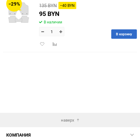
−29%
135 BYN
−40 BYN
60
95 BYN
В наличии
90
В корзину
150
Добавить
Добавить
в
к
избранное
сравнению
наверх
КОМПАНИЯ