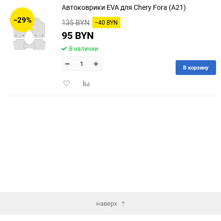
Автоковрики EVA для Chery Fora (A21)
30
−29%
135 BYN
−40 BYN
60
95 BYN
В наличии
90
В корзину
150
Добавить
Добавить
в
к
избранное
сравнению
наверх