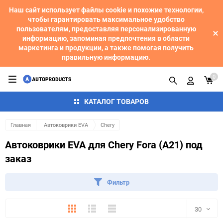
Наш сайт использует файлы cookie и похожие технологии,
чтобы гарантировать максимальное удобство
пользователям, предоставляя персонализированную
информацию, запоминая предпочтения в области
маркетинга и продукции, а также помогая получить
правильную информацию.
0
КАТАЛОГ ТОВАРОВ
Главная
Автоковрики EVA
Chery
Автоковрики EVA для Chery Fora (A21) под
заказ
Фильтр
Плитка
Подробно
Компактно
30