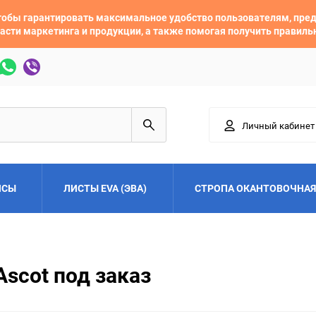
 чтобы гарантировать максимальное удобство пользователям, пр
асти маркетинга и продукции, а также помогая получить правил
Личный кабинет
ЙСЫ
ЛИСТЫ EVA (ЭВА)
СТРОПА ОКАНТОВОЧНАЯ
Adler
Alfa Romeo
scot под заказ
Audi
Austin
Buick
BYD