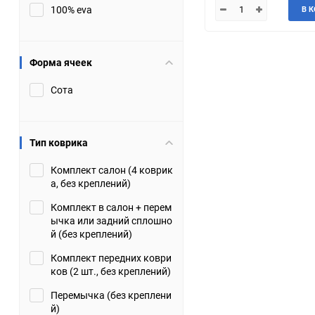
100% eva
В 
JMC
Jaguar
Lamborghini
Lancia
Форма ячеек
Сота
Lincoln
Luxgen
Maserati
Maybach
Тип коврика
Metrocab
Mitsubishi
Комплект салон (4 коврик
а, без креплений)
Opel
PUCH
Комплект в салон + перем
ычка или задний сплошно
Porsche
Proton
й (без креплений)
Комплект передних коври
Rover
SEAT
ков (2 шт., без креплений)
Перемычка (без креплени
ShuangHuan
Skoda
й)