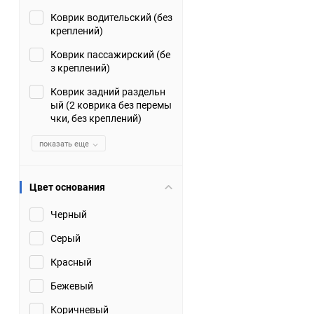
Коврик водительский (без
Suzuki
TATA
креплений)
Tianye
Tofas
Коврик пассажирский (бе
з креплений)
Volkswagen
Volvo
Коврик задний раздельн
ый (2 коврика без перемы
чки, без креплений)
Zotye
ЗАЗ
показать еще
Москвич
СМЗ
Цвет основания
Черный
Серый
Красный
Бежевый
Коричневый