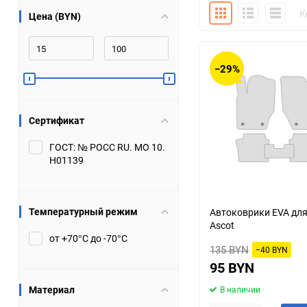
Плитка
Подробно
Компакт
К
Цена (BYN)
Bugatti
Cadillac
Chery
Chevrolet
−29%
DW Hower
Dacia
Сертификат
Datsun
De Tomaso
ГОСТ: № РОСС RU. МО 10.
Н01139
DongFeng
Doninvest
Ferrari
Fiat
Температурный режим
Автоковрики EVA дл
Ascot
Geely
Genesis
от +70°С до -70°С
135 BYN
−40 BYN
Hanomag
Haval
95 BYN
Материал
В наличии
Hummer
Hyundai