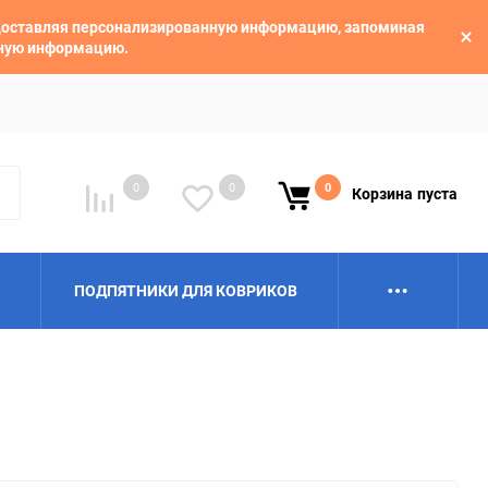
едоставляя персонализированную информацию, запоминая
ьную информацию.
0
0
0
Корзина
пуста
ПОДПЯТНИКИ ДЛЯ КОВРИКОВ
Alpina
Aro
BAIC
BelGee
Borgward
Brilliance