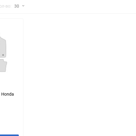
но
ол-во:
30
Chana
ChangFeng
30
Chrysler
Citroen
60
Dadi
Daewoo
90
DeLorean
Delage
150
Eagle
Excalibur
Ford
Foton
я Honda
Geo
Great Wall
Hawtai
Honda
Infiniti
Iran Khodro