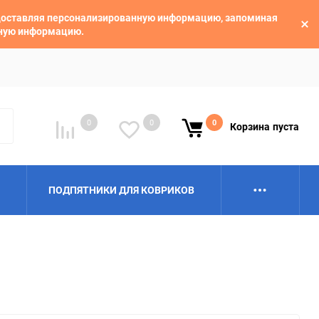
едоставляя персонализированную информацию, запоминая
ьную информацию.
0
0
0
Корзина
пуста
ПОДПЯТНИКИ ДЛЯ КОВРИКОВ
Alpina
Aro
BAIC
BelGee
Borgward
Brilliance