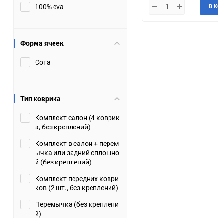
100% eva
В 
JMC
Jaguar
Lamborghini
Lancia
Форма ячеек
Сота
Lincoln
Luxgen
Maserati
Maybach
Тип коврика
Metrocab
Mitsubishi
Комплект салон (4 коврик
а, без креплений)
Opel
PUCH
Комплект в салон + перем
ычка или задний сплошно
Porsche
Proton
й (без креплений)
Комплект передних коври
Rover
SEAT
ков (2 шт., без креплений)
Перемычка (без креплени
ShuangHuan
Skoda
й)