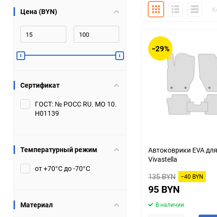
Плитка
Подробно
Компакт
К
Цена (BYN)
Bugatti
Cadillac
Chery
Chevrolet
−29%
DW Hower
Dacia
Сертификат
Datsun
De Tomaso
ГОСТ: № РОСС RU. МО 10.
Н01139
DongFeng
Doninvest
Ferrari
Fiat
Температурный режим
Автоковрики EVA для
Vivastella
Geely
Genesis
от +70°С до -70°С
135 BYN
−40 BYN
Hanomag
Haval
95 BYN
Материал
В наличии
Hummer
Hyundai