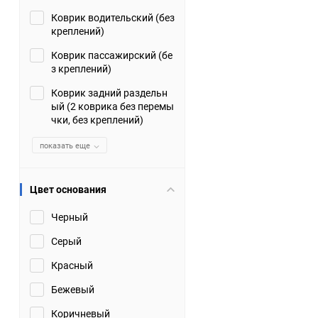
Коврик водительский (без
Suzuki
TATA
креплений)
Tianye
Tofas
Коврик пассажирский (бе
з креплений)
Volkswagen
Volvo
Коврик задний раздельн
ый (2 коврика без перемы
чки, без креплений)
Zotye
ЗАЗ
показать еще
Москвич
СМЗ
Цвет основания
Черный
Серый
Красный
Бежевый
Коричневый