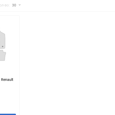
но
ол-во:
30
Chana
ChangFeng
30
Chrysler
Citroen
60
Dadi
Daewoo
90
DeLorean
Delage
150
Eagle
Excalibur
Ford
Foton
 Renault
Geo
Great Wall
Hawtai
Honda
Infiniti
Iran Khodro