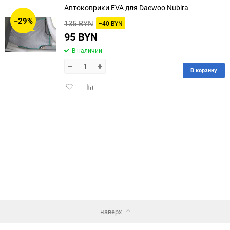
Автоковрики EVA для Daewoo Nubira
30
−29%
135 BYN
−40 BYN
60
95 BYN
В наличии
90
В корзину
150
Добавить
Добавить
в
к
избранное
сравнению
наверх