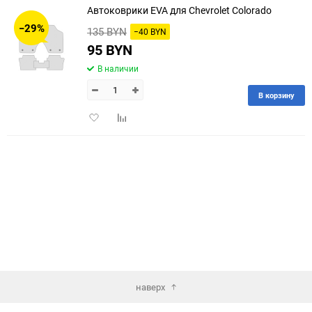
Автоковрики EVA для Chevrolet Colorado
30
−29%
135 BYN
−40 BYN
60
95 BYN
В наличии
90
В корзину
150
Добавить
Добавить
в
к
избранное
сравнению
наверх