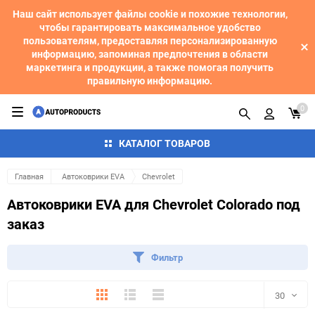
Наш сайт использует файлы cookie и похожие технологии,
чтобы гарантировать максимальное удобство
пользователям, предоставляя персонализированную
информацию, запоминая предпочтения в области
маркетинга и продукции, а также помогая получить
правильную информацию.
0
КАТАЛОГ ТОВАРОВ
Главная
Автоковрики EVA
Chevrolet
Автоковрики EVA для Chevrolet Colorado под
заказ
Фильтр
Плитка
Подробно
Компактно
30