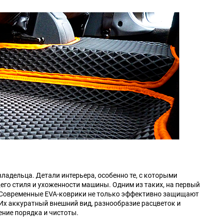
Changan
Changhe
DKW
DS
Daihatsu
Daimler
Derways
Dodge
FAW
FSO
GAC
GMC
Hafei
Haima
ладельца. Детали интерьера, особенно те, с которыми
го стиля и ухоженности машины. Одним из таких, на первый
HuangHai
Hudson
. Современные EVA-коврики не только эффективно защищают
 Их аккуратный внешний вид, разнообразие расцветок и
ние порядка и чистоты.
Isuzu
JAC