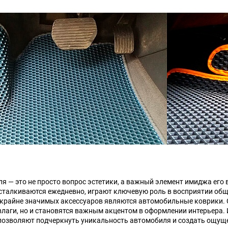
Chana
ChangFeng
Chrysler
Citroen
Dadi
Daewoo
DeLorean
Delage
Eagle
Excalibur
Ford
Foton
Geo
Great Wall
 — это не просто вопрос эстетики, а важный элемент имиджа его в
сталкиваются ежедневно, играют ключевую роль в восприятии обще
Hawtai
Honda
о крайне значимых аксессуаров являются автомобильные коврики
 влаги, но и становятся важным акцентом в оформлении интерьера.
озволяют подчеркнуть уникальность автомобиля и создать ощуще
Infiniti
Iran Khodro