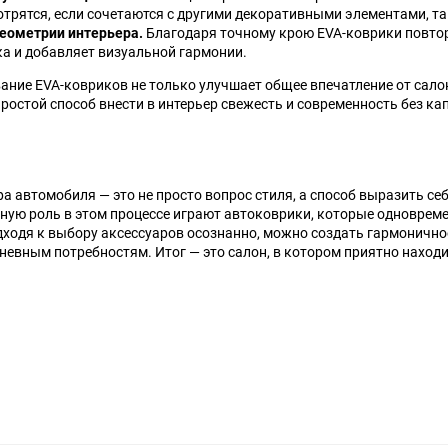
трятся, если сочетаются с другими декоративными элементами, т
еометрии интерьера.
Благодаря точному крою EVA-коврики повтор
а и добавляет визуальной гармонии.
ание EVA-ковриков не только улучшает общее впечатление от салон
ростой способ внести в интерьер свежесть и современность без к
а автомобиля — это не просто вопрос стиля, а способ выразить с
ную роль в этом процессе играют автоковрики, которые одновре
дходя к выбору аксессуаров осознанно, можно создать гармонично
невным потребностям. Итог — это салон, в котором приятно находи