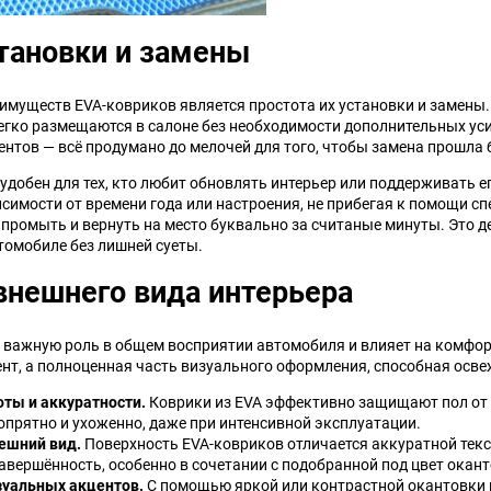
тановки и замены
имуществ EVA-ковриков является простота их установки и замены.
егко размещаются в салоне без необходимости дополнительных уси
ентов — всё продумано до мелочей для того, чтобы замена прошла 
удобен для тех, кто любит обновлять интерьер или поддерживать е
симости от времени года или настроения, не прибегая к помощи сп
 промыть и вернуть на место буквально за считаные минуты. Это д
томобиле без лишней суеты.
внешнего вида интерьера
т важную роль в общем восприятии автомобиля и влияет на комфор
т, а полноценная часть визуального оформления, способная освеж
оты и аккуратности.
Коврики из EVA эффективно защищают пол от г
опрятно и ухоженно, даже при интенсивной эксплуатации.
ешний вид.
Поверхность EVA-ковриков отличается аккуратной текс
авершённость, особенно в сочетании с подобранной под цвет окан
уальных акцентов.
С помощью яркой или контрастной окантовки к