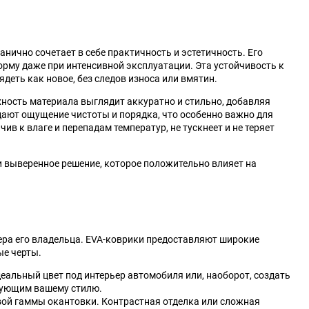
Kia
LADA (ВАЗ)
нично сочетает в себе практичность и эстетичность. Его
Lexus
Lifan
орму даже при интенсивной эксплуатации. Эта устойчивость к
еть как новое, без следов износа или вмятин.
Mahindra
Maruti
ность материала выглядит аккуратно и стильно, добавляя
дают ощущение чистоты и порядка, что особенно важно для
McLaren
Mercury
ив к влаге и перепадам температур, не тускнеет и не теряет
Nissan
Oldsmobile
ки выверенное решение, которое положительно влияет на
Plymouth
Pontiac
Renault Samsung
Rolls-Royce
ера его владельца. EVA-коврики предоставляют широкие
ые черты.
Scion
Shanghai Maple
еальный цвет под интерьер автомобиля или, наоборот, создать
твующим вашему стилю.
Steyr
Subaru
вой гаммы окантовки. Контрастная отделка или сложная