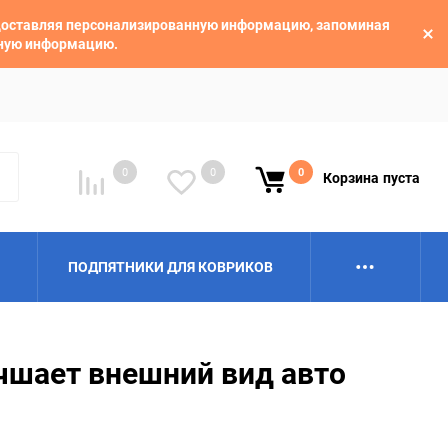
едоставляя персонализированную информацию, запоминая
ьную информацию.
0
0
0
Корзина
пуста
ПОДПЯТНИКИ ДЛЯ КОВРИКОВ
Alpina
Aro
чшает внешний вид авто
BAIC
BelGee
Borgward
Brilliance