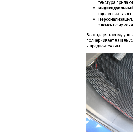
текстура придаю
Suzuki
TATA
Индивидуальный
однако вы также
Персонализация.
Tianye
Tofas
элемент фирменн
Благодаря такому уров
Volkswagen
Volvo
подчеркивает ваш вкус
и предпочтениям.
Zotye
ЗАЗ
Москвич
СМЗ