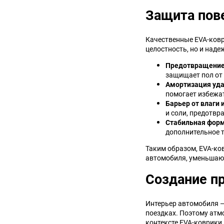
Защита пове
Качественные EVA-ковр
целостность, но и над
Предотвращение
защищает пол от 
Амортизация уда
помогает избежат
Барьер от влаги и
и соли, предотвр
Стабильная форм
дополнительное т
Таким образом, EVA-ко
автомобиля, уменьшают
Создание п
Интерьер автомобиля — 
поездках. Поэтому атм
контексте EVA-коврики