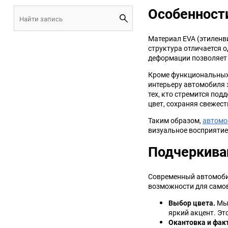
Особенност
JMC
Jaguar
Материал EVA (этиленви
Lamborghini
Lancia
структура отличается 
деформации позволяет 
Lincoln
Luxgen
Кроме функциональных 
интерьеру автомобиля 
Maserati
Maybach
тех, кто стремится под
цвет, сохраняя свежес
Metrocab
Mitsubishi
Таким образом,
автомо
визуальное восприятие
Opel
PUCH
Подчеркива
Porsche
Proton
Современный автомобил
возможности для самов
Rover
SEAT
Выбор цвета.
Мы 
яркий акцент. Эт
ShuangHuan
Skoda
Окантовка и фак