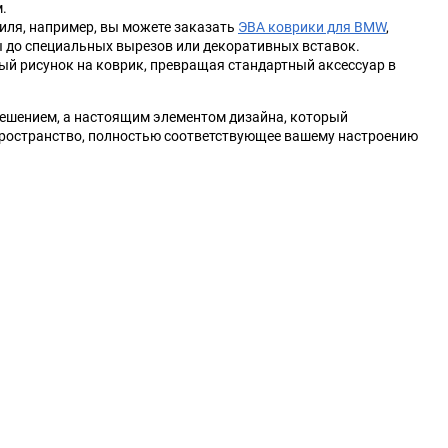
.
иля, например, вы можете заказать
Tesla
Tianma
ЭВА коврики для BMW
,
 до специальных вырезов или декоративных вставок.
ый рисунок на коврик, превращая стандартный аксессуар в
Triumph
Vauxhall
решением, а настоящим элементом дизайна, который
Xin Kai
ZX
 пространство, полностью соответствующее вашему настроению
ИЖ
ЛуАЗ