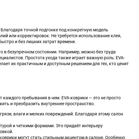
 Благодаря точной подгонке под конкретную модель
лий или корректировок. Не требуется использование клея,
быстро и без лишних затрат времени.
го в безупречном состоянии. Например, можно без труда
ециалистов. Простота ухода также играет важную роль: EVA-
елает их практичным и доступным решением для тех, кто ценит
т каждого пребывания в нем. EVA-коврики — это не просто
ить и преобразить внутреннее пространство.
рязи, влаги и мелких повреждений. Благодаря этому салон
турой и четкими формами. Это придаёт интерьеру
товкой.
оврики могут стать стильным акцентом в салоне. Особенно