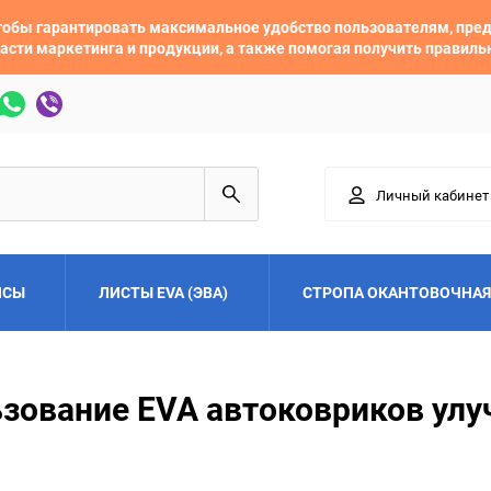
 чтобы гарантировать максимальное удобство пользователям, пр
асти маркетинга и продукции, а также помогая получить правил
Личный кабинет
ЙСЫ
ЛИСТЫ EVA (ЭВА)
СТРОПА ОКАНТОВОЧНАЯ
Adler
Alfa Romeo
ьзование EVA автоковриков улу
Audi
Austin
Buick
BYD