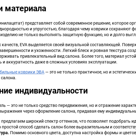
и материала
Jeep
Jinbei
нилацетат) представляет собой современное решение, которое орга
Land Rover
Landwind
однородностью и упругостью, благодаря чему коврики сохраняют ф
изделию не только выполнять защитную функцию, но и долго выгляд
MG
MINI
качеств, EVA выделяется своей визуальной составляющей. Поверх
завершенности и ухоженности. Легкий блеск и ровная текстура соз
Mercedes-Benz
Mazda
держивать привлекательный вид салона. Более того, материал устойч
ть и аккуратность даже в сложных условиях эксплуатации.
Mitsuoka
Morgan
бильные коврики ЭВА
— это не только практичное, но и эстетичес
 салона.
Packard
Peugeot
ние индивидуальности
Ravon
Renault
ь — это не только средство передвижения, но и отражение характ
ыражения через оформление салона, придавая ему индивидуальн
Saab
Saturn
предлагаем широкий спектр оттенков, что позволяет подобрать ид
о простой способ сделать салон более выразительным и соответс
Smart
SsangYong
тура.
Помимо основного цвета, доступна настройка формы и цвето