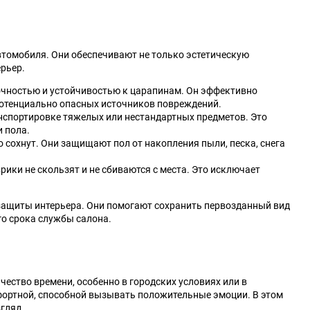
втомобиля. Они обеспечивают не только эстетическую
рьер.
чностью и устойчивостью к царапинам. Он эффективно
 потенциально опасных источников повреждений.
нспортировке тяжелых или нестандартных предметов. Это
 пола.
 сохнут. Они защищают пол от накопления пыли, песка, снега
рики не скользят и не сбиваются с места. Это исключает
 защиты интерьера. Они помогают сохранить первозданный вид
о срока службы салона.
чество времени, особенно в городских условиях или в
мфортной, способной вызывать положительные эмоции. В этом
гляд.