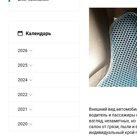
Bugatti
Cadillac
Chery
Chevrolet
Календарь
DW Hower
Dacia
2026
Datsun
De Tomaso
2025
DongFeng
Doninvest
2024
Ferrari
Fiat
2022
Geely
Genesis
2021
Внешний вид автомобиля
водитель и пассажиры 
Hanomag
Haval
взгляд, незаметных, н
2020
салон от грязи, пыли и
Hummer
Hyundai
индивидуальный крой п