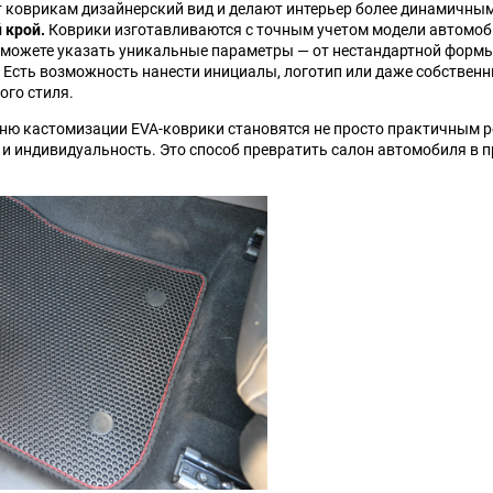
т коврикам дизайнерский вид и делают интерьер более динамичным
 крой.
Talbot
Коврики изготавливаются с точным учетом модели автомоб
Tatra
 можете указать уникальные параметры — от нестандартной формы
Есть возможность нанести инициалы, логотип или даже собственн
Toyota
Trabant
ого стиля.
ню кастомизации EVA-коврики становятся не просто практичным 
Wanderer
Willys
 и индивидуальность. Это способ превратить салон автомобиля в
ЗИЛ
ЗиС
ТагАЗ
УАЗ