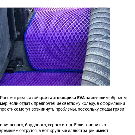
Changan
Changhe
DKW
DS
Daihatsu
Daimler
Derways
Dodge
FAW
FSO
GAC
GMC
 Рассмотрим, какой
цвет автоковрика EVA
наилучшим образом
Hafei
Haima
мер, если отдать предпочтение светлому колеру, в оформлении
 практике могут возникнуть проблемы, поскольку следы грязи
HuangHai
Hudson
ичневого, бордового, серого и т. д. Если говорить о
 временем сотрутся, а вот крупные иллюстрации имеют
Isuzu
JAC