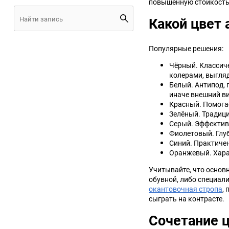
повышенную стойкость 
JMC
Jaguar
Какой цвет
Lamborghini
Lancia
Популярные решения:
Чёрный. Классич
Lincoln
Luxgen
колерами, выгляд
Белый. Антипод, 
Maserati
Maybach
иначе внешний ви
Красный. Помогае
Зелёный. Традици
Metrocab
Mitsubishi
Серый. Эффективн
Фиолетовый. Глуб
Opel
PUCH
Синий. Практичен
Оранжевый. Хара
Porsche
Proton
Учитывайте, что основ
обувной, либо специал
окантовочная стропа
,
Rover
SEAT
сыграть на контрасте.
Сочетание ц
ShuangHuan
Skoda