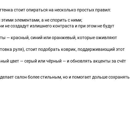
Tesla
Tianma
тенка стоит опираться на несколько простых правил:
этими элементами, а не спорить с ними;
Triumph
Vauxhall
и не создадут излишнего контраста и при этом не будут
енты — красный, синий или оранжевый, которые оживляют
Xin Kai
ZX
нтовка руля), стоит подобрать коврик, поддерживающий этот
ИЖ
ЛуАЗ
ный цвет — серый или чёрный — и обновлять акценты за счёт
делает салон более стильным, но и помогает дольше сохранять