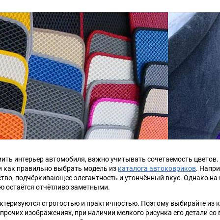
Chana
ChangFeng
Chrysler
Citroen
Dadi
Daewoo
DeLorean
Delage
Eagle
Excalibur
Ford
Foton
ить интерьер автомобиля, важно учитывать сочетаемость цветов.
Geo
Great Wall
 и как правильно выбрать модель из
каталога автоковриков
.
Напри
ство, подчёркивающее элегантность и утончённый вкус. Однако на
ью остаётся отчётливо заметными.
Hawtai
Honda
ктеризуются строгостью и практичностью. Поэтому выбирайте из кор
 прочих изображениях, при наличии мелкого рисунка его детали со
Infiniti
Iran Khodro