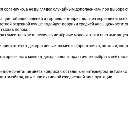
Talbot
Tatra
я органично, а не выглядел случайным дополнением, при выборе от
а цвет обивки сидений и торпедо — коврик должен перекликаться с 
Toyota
Trabant
ветлой отделкой лучше подойдут коврики средней насыщенности: он
ться» с полом;
рах уместны как классические чёрные модели, так и цветные акц
Wanderer
Willys
е присутствуют декоративные элементы (прострочка, вставки, ока
ЗИЛ
ЗиС
которые часто меняют декор салона, практичнее выбрать нейтраль
ТагАЗ
УАЗ
ичное сочетание цвета коврика с остальным интерьером не только 
автомобиля, даже при активной ежедневной эксплуатации.