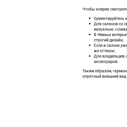
Suzuki
TATA
Чтобы коврик смотрелс
Ориентируйтесь н
Tianye
Tofas
Для салонов со с
визуально «слива
В тёмных интерье
Volkswagen
Volvo
строгий дизайн;
Если в салоне уж
Zotye
ЗАЗ
же оттенок;
Для владельцев, 
аксессуаров.
Москвич
СМЗ
Таким образом, гармон
опрятный внешний вид 