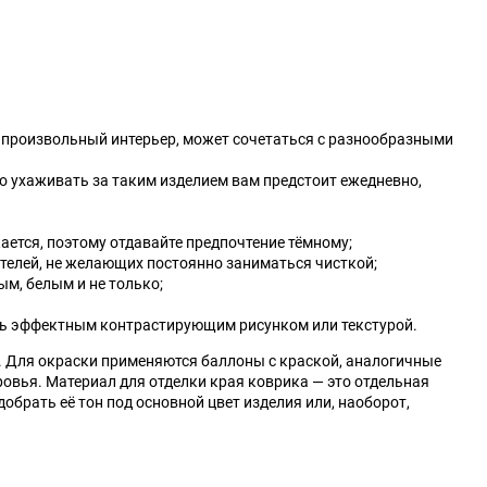
Kia
LADA (ВАЗ)
Lexus
Lifan
 произвольный интерьер, может сочетаться с разнообразными
Mahindra
Maruti
то ухаживать за таким изделием вам предстоит ежедневно,
McLaren
Mercury
ается, поэтому отдавайте предпочтение тёмному;
Nissan
Oldsmobile
телей, не желающих постоянно заниматься чисткой;
ым, белым и не только;
Plymouth
Pontiac
ть эффектным контрастирующим рисунком или текстурой.
Renault Samsung
Rolls-Royce
. Для окраски применяются баллоны с краской, аналогичные
овья. Материал для отделки края коврика — это отдельная
обрать её тон под основной цвет изделия или, наоборот,
Scion
Shanghai Maple
Steyr
Subaru