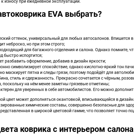
к износу при ежедневной эксплуатации.
Jeep
Jinbei
 автоковрика EVA выбрать?
Land Rover
Landwind
еский оттенок, универсальный для любых автосалонов. Впишется в
MG
MINI
ит неброско, но при этом строго;
подходящий для багажного отделения и салона. Однако помните, ч
Mercedes-Benz
Mazda
д быстро испортится;
т разбавить оформление, добавив в дизайн яркости;
онно символизирует спокойствие, однако кислотно-яркий тон пачк
Mitsuoka
Morgan
о маскирует пятна и следы грязи, поэтому подойдёт для автолюби
ина, стиль и сдержанность. Прекрасно сочетается с чёрным, розов
Packard
Peugeot
, поскольку на нём менее заметны грязевые отметины;
ктерен для уверенных в себе автомобилистов. Его можно дополни
Ravon
Renault
ной цвет может дополняться окантовкой, вписывающейся в дизайн
изированные химические составы, совершенно безопасные для здор
 представленная в широкой цветовой гамме, что позволяет точно под
Saab
Saturn
вета коврика с интерьером салона
Smart
SsangYong