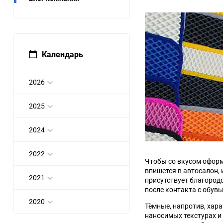
Bugatti
Cadillac
Chery
Chevrolet
Календарь
DW Hower
Dacia
2026
Datsun
De Tomaso
2025
DongFeng
Doninvest
2024
Ferrari
Fiat
2022
Чтобы со вкусом оформ
Geely
Genesis
впишется в автосалон,
2021
присутствует благород
после контакта с обув
Hanomag
Haval
2020
Тёмные, напротив, хара
Hummer
Hyundai
наносимых текстурах и