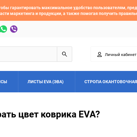
 чтобы гарантировать максимальное удобство пользователям, пр
асти маркетинга и продукции, а также помогая получить правил
Личный кабинет
ЙСЫ
ЛИСТЫ EVA (ЭВА)
СТРОПА ОКАНТОВОЧНАЯ
Adler
Alfa Romeo
ать цвет коврика EVA?
Audi
Austin
Buick
BYD