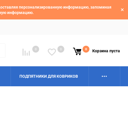
едоставляя персонализированную информацию, запоминая
ьную информацию.
0
0
0
Корзина
пуста
ПОДПЯТНИКИ ДЛЯ КОВРИКОВ
Alpina
Aro
BAIC
BelGee
Borgward
Brilliance