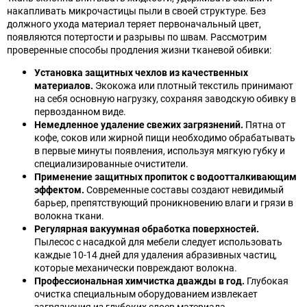
накапливать микрочастицы пыли в своей структуре. Без
должного ухода материал теряет первоначальный цвет,
появляются потертости и разрывы по швам. Рассмотрим
проверенные способы продления жизни тканевой обивки:
Установка защитных чехлов из качественных
материалов.
Экокожа или плотный текстиль принимают
на себя основную нагрузку, сохраняя заводскую обивку в
первозданном виде.
Немедленное удаление свежих загрязнений.
Пятна от
кофе, соков или жирной пищи необходимо обрабатывать
в первые минуты появления, используя мягкую губку и
специализированные очистители.
Применение защитных пропиток с водоотталкивающим
эффектом.
Современные составы создают невидимый
барьер, препятствующий проникновению влаги и грязи в
волокна ткани.
Регулярная вакуумная обработка поверхностей.
Пылесос с насадкой для мебели следует использовать
каждые 10-14 дней для удаления абразивных частиц,
которые механически повреждают волокна.
Профессиональная химчистка дважды в год.
Глубокая
очистка специальным оборудованием извлекает
загрязнения из глубоких слоев материала,