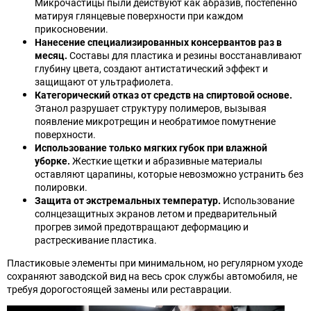
Микрочастицы пыли действуют как абразив, постепенно
матируя глянцевые поверхности при каждом
прикосновении.
Нанесение специализированных консервантов раз в
месяц.
Составы для пластика и резины восстанавливают
глубину цвета, создают антистатический эффект и
защищают от ультрафиолета.
Категорический отказ от средств на спиртовой основе.
Этанол разрушает структуру полимеров, вызывая
появление микротрещин и необратимое помутнение
поверхности.
Использование только мягких губок при влажной
уборке.
Жесткие щетки и абразивные материалы
оставляют царапины, которые невозможно устранить без
полировки.
Защита от экстремальных температур.
Использование
солнцезащитных экранов летом и предварительный
прогрев зимой предотвращают деформацию и
растрескивание пластика.
Пластиковые элементы при минимальном, но регулярном уходе
сохраняют заводской вид на весь срок службы автомобиля, не
требуя дорогостоящей замены или реставрации.