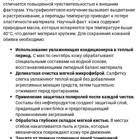
отличается повышенной чувствительностью к внешним
факторам. Ультрафиолетовое излучение вызывает выцветание
и растрескивание, а перепады температур приводят к потере
эластичности материала. Научный факт: кожа содержит
природные масла, которые испаряются при температуре выше
40°C, что делает материал хрупким. Для сохранения кожаной
обивки необходимо:
Использование увлажняющих кондиционеров в теплый
период.
С мая по сентябрь кожу обрабатывают
специальными составами на водной основе,
восстанавливающими липидный баланс материала.
Деликатная очистка мягкой микрофиброй.
Салфетку
слегка увлажняют теплой водой без добавления
агрессивных моющих средств, затем тщательно
отжимают перед протиранием.
Применение защитных полиролей после каждой чистки.
Составы без нефтепродуктов создают защитный слой,
придающий коже блеск и предотвращающий
проникновение загрязнений.
Обработка глубоких складок мягкой кистью.
В местах
сгибов накапливается пыль и грязь, которые
механически повреждают кожу при движении.
Защита от прямых солнечных лучей тонировкой.