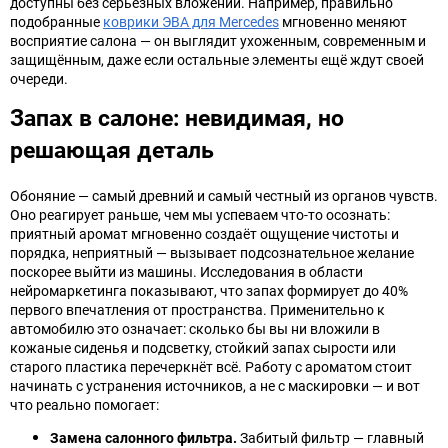
доступны без серьёзных вложений. Например, правильно
подобранные
коврики ЭВА для Mercedes
мгновенно меняют
восприятие салона — он выглядит ухоженным, современным и
защищённым, даже если остальные элементы ещё ждут своей
очереди.
Запах в салоне: невидимая, но
решающая деталь
Обоняние — самый древний и самый честный из органов чувств.
Оно реагирует раньше, чем мы успеваем что-то осознать:
приятный аромат мгновенно создаёт ощущение чистоты и
порядка, неприятный — вызывает подсознательное желание
поскорее выйти из машины. Исследования в области
нейромаркетинга показывают, что запах формирует до 40%
первого впечатления от пространства. Применительно к
автомобилю это означает: сколько бы вы ни вложили в
кожаные сиденья и подсветку, стойкий запах сырости или
старого пластика перечеркнёт всё. Работу с ароматом стоит
начинать с устранения источников, а не с маскировки — и вот
что реально помогает:
Замена салонного фильтра.
Забитый фильтр — главный