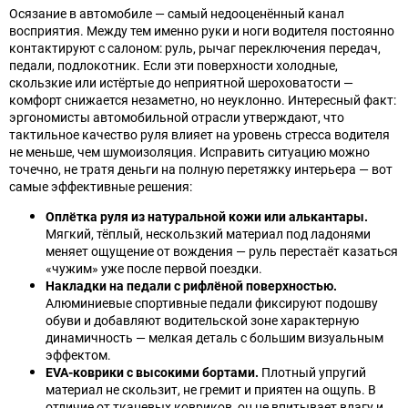
Осязание в автомобиле — самый недооценённый канал
восприятия. Между тем именно руки и ноги водителя постоянно
контактируют с салоном: руль, рычаг переключения передач,
педали, подлокотник. Если эти поверхности холодные,
скользкие или истёртые до неприятной шероховатости —
комфорт снижается незаметно, но неуклонно. Интересный факт:
эргономисты автомобильной отрасли утверждают, что
тактильное качество руля влияет на уровень стресса водителя
не меньше, чем шумоизоляция. Исправить ситуацию можно
точечно, не тратя деньги на полную перетяжку интерьера — вот
самые эффективные решения:
Оплётка руля из натуральной кожи или алькантары.
Мягкий, тёплый, нескользкий материал под ладонями
меняет ощущение от вождения — руль перестаёт казаться
«чужим» уже после первой поездки.
Накладки на педали с рифлёной поверхностью.
Алюминиевые спортивные педали фиксируют подошву
обуви и добавляют водительской зоне характерную
динамичность — мелкая деталь с большим визуальным
эффектом.
EVA-коврики с высокими бортами.
Плотный упругий
материал не скользит, не гремит и приятен на ощупь. В
отличие от тканевых ковриков, он не впитывает влагу и