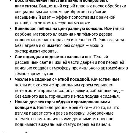
Восстановление пластика панели полиролью с
пигментом.
Выцветший серый пластик после обработки
специальным составом приобретает глубокий
насыщенный цвет — эффект сопоставим с заменой
детали, а стоимость несравнимо ниже.
Виниловая плёнка на центральную консоль.
Имитация
карбона, матового алюминия или тёмного дерева
полностью меняет характер интерьера. Плёнка клеится
без нагрева и снимается без следов — можно
экспериментировать.
Светодиодная подсветка салона и ног.
Тёплый
рассеянный свет в нижней части дверей и под передней
панелью создаёт атмосферу премиального автомобиля в
тёмное время суток.
Чехлы на сиденья с чёткой посадкой.
Качественные
чехлы из экокожи с правильным кроем скрывают
потёртости и придают салону свежий, собранный вид —
без единого шва, торчащего из-под подушки сиденья.
Новые дефлекторы обдува с хромированными
кольцами.
Вентиляционные решётки — это то, на что
взгляд падает сотни раз за поездку. Обновлённые
элементы с металлическими деталями мгновенно
поднимают визуальный статус передней панели.