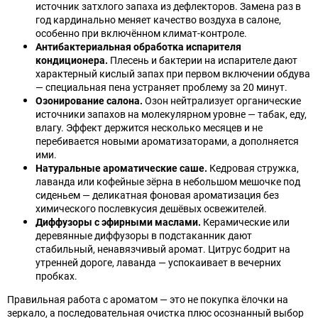
источник затхлого запаха из дефлекторов. Замена раз в
год кардинально меняет качество воздуха в салоне,
особенно при включённом климат-контроле.
Антибактериальная обработка испарителя
кондиционера.
Плесень и бактерии на испарителе дают
характерный кислый запах при первом включении обдува
— специальная пена устраняет проблему за 20 минут.
Озонирование салона.
Озон нейтрализует органические
источники запахов на молекулярном уровне — табак, еду,
влагу. Эффект держится несколько месяцев и не
перебивается новыми ароматизаторами, а дополняется
ими.
Натуральные ароматические саше.
Кедровая стружка,
лаванда или кофейные зёрна в небольшом мешочке под
сиденьем — деликатная фоновая ароматизация без
химического послевкусия дешёвых освежителей.
Диффузоры с эфирными маслами.
Керамические или
деревянные диффузоры в подстаканник дают
стабильный, ненавязчивый аромат. Цитрус бодрит на
утренней дороге, лаванда — успокаивает в вечерних
пробках.
Правильная работа с ароматом — это не покупка ёлочки на
зеркало, а последовательная очистка плюс осознанный выбор