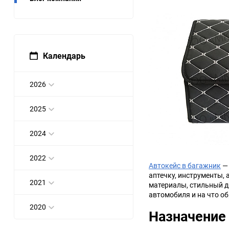
Bugatti
Cadillac
Chery
Chevrolet
Календарь
DW Hower
Dacia
2026
Datsun
De Tomaso
2025
DongFeng
Doninvest
2024
Ferrari
Fiat
2022
Автокейс в багажник
— 
Geely
Genesis
аптечку, инструменты,
2021
материалы, стильный д
автомобиля и на что о
Hanomag
Haval
2020
Назначение
Hummer
Hyundai