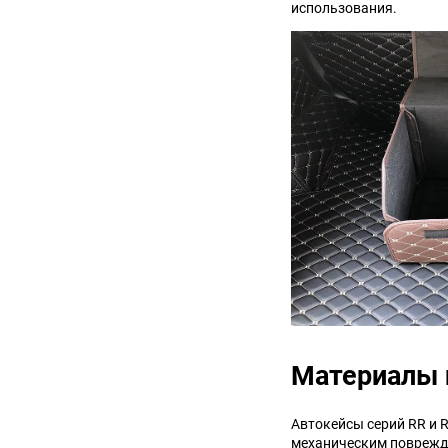
использования.
Suzuki
TATA
Tianye
Tofas
Volkswagen
Volvo
Zotye
ЗАЗ
Москвич
СМЗ
Материалы 
Автокейсы серий RR и 
механическим поврежде