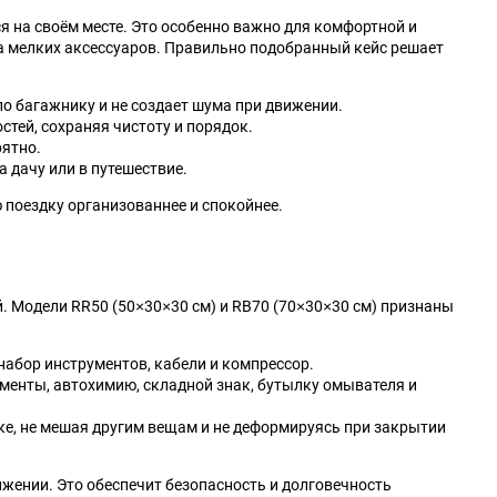
 на своём месте. Это особенно важно для комфортной и
Kia
LADA (ВАЗ)
а мелких аксессуаров. Правильно подобранный кейс решает
Lexus
Lifan
по багажнику и не создает шума при движении.
тей, сохраняя чистоту и порядок.
Mahindra
Maruti
ятно.
а дачу или в путешествие.
McLaren
Mercury
 поездку организованнее и спокойнее.
Nissan
Oldsmobile
 Модели RR50 (50×30×30 см) и RB70 (70×30×30 см) признаны
Plymouth
Pontiac
набор инструментов, кабели и компрессор.
Renault Samsung
Rolls-Royce
менты, автохимию, складной знак, бутылку омывателя и
Scion
Shanghai Maple
е, не мешая другим вещам и не деформируясь при закрытии
Steyr
Subaru
ижении. Это обеспечит безопасность и долговечность