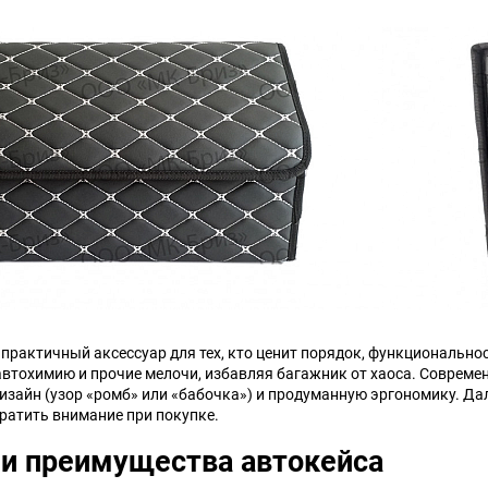
Chana
ChangFeng
Chrysler
Citroen
Dadi
Daewoo
DeLorean
Delage
Eagle
Excalibur
Ford
Foton
практичный аксессуар для тех, кто ценит порядок, функциональнос
Geo
Great Wall
 автохимию и прочие мелочи, избавляя багажник от хаоса. Совреме
изайн (узор «ромб» или «бабочка») и продуманную эргономику. Да
братить внимание при покупке.
Hawtai
Honda
 и преимущества автокейса
Infiniti
Iran Khodro