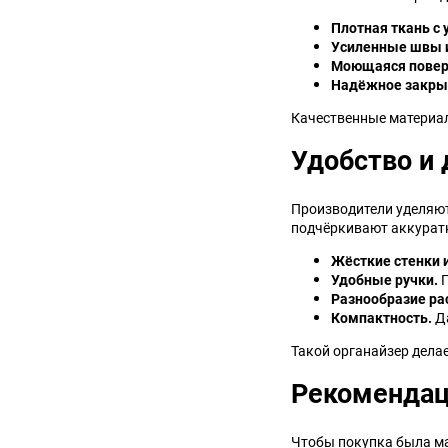
Плотная ткань с 
Усиленные швы и
Моющаяся повер
Надёжное закры
Качественные материал
Удобство и 
Производители уделяют
подчёркивают аккуратн
Жёсткие стенки 
Удобные ручки.
П
Разнообразие ра
Компактность.
Да
Такой органайзер дела
Рекомендац
Чтобы покупка была ма