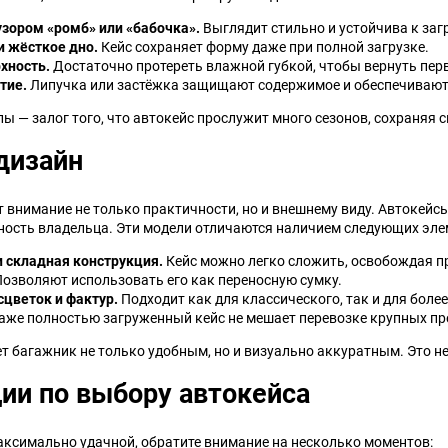
узором «ромб» или «бабочка».
Выглядит стильно и устойчива к заг
 жёсткое дно.
Кейс сохраняет форму даже при полной загрузке.
хность.
Достаточно протереть влажной губкой, чтобы вернуть пер
тие.
Липучка или застёжка защищают содержимое и обеспечивают
ы — залог того, что автокейс прослужит много сезонов, сохраняя 
дизайн
 внимание не только практичности, но и внешнему виду. Автокейс
ость владельца. Эти модели отличаются наличием следующих эле
и складная конструкция.
Кейс можно легко сложить, освобождая п
озволяют использовать его как переносную сумку.
сцветок и фактур.
Подходит как для классического, так и для боле
же полностью загруженный кейс не мешает перевозке крупных пр
ет багажник не только удобным, но и визуально аккуратным. Это 
ии по выбору автокейса
ксимально удачной, обратите внимание на несколько моментов: