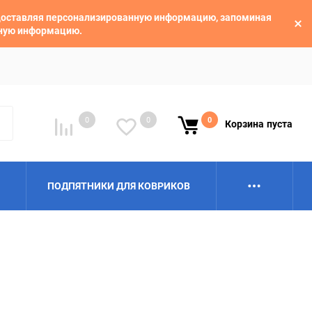
едоставляя персонализированную информацию, запоминая
ьную информацию.
0
0
0
Корзина
пуста
ПОДПЯТНИКИ ДЛЯ КОВРИКОВ
Alpina
Aro
BAIC
BelGee
Borgward
Brilliance