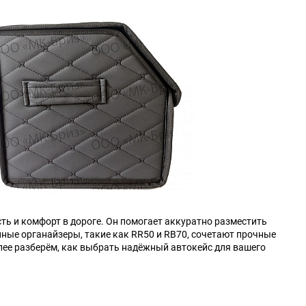
Changan
Changhe
DKW
DS
Daihatsu
Daimler
Derways
Dodge
FAW
FSO
GAC
GMC
ть и комфорт в дороге. Он помогает аккуратно разместить
Hafei
Haima
нные органайзеры, такие как RR50 и RB70, сочетают прочные
лее разберём, как выбрать надёжный автокейс для вашего
HuangHai
Hudson
Isuzu
JAC