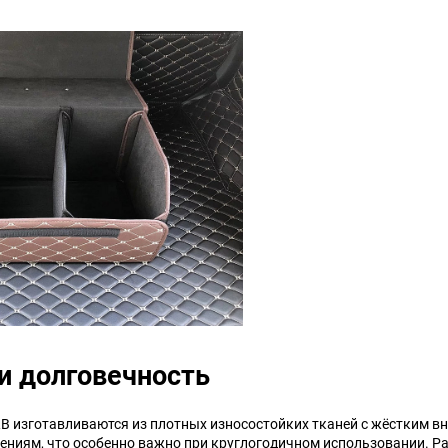
Talbot
Tatra
Toyota
Trabant
Wanderer
Willys
ЗИЛ
ЗиС
ТагАЗ
УАЗ
и долговечность
RB изготавливаются из плотных износостойких тканей с жёстким вн
ниям, что особенно важно при круглогодичном использовании. Ра