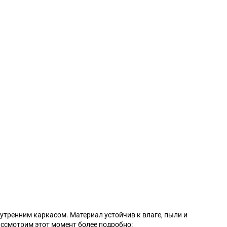
Tesla
Tianma
Triumph
Vauxhall
Xin Kai
ZX
ИЖ
ЛуАЗ
утренним каркасом. Материал устойчив к влаге, пыли и
ссмотрим этот момент более подробно: