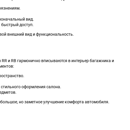
рязнениям.
воначальный вид.
 быстрый доступ.
свой внешний вид и функциональность.
ы RR и RB гармонично вписываются в интерьер багажника и
ментов:
ространство.
е стильного оформления салона.
едметов.
небольшое, но заметное улучшение комфорта автомобиля.