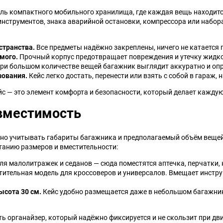
ль компактного мобильного хранилища, где каждая вещь находится
Jeep
Jinbei
инструментов, знака аварийной остановки, компрессора или набор
Land Rover
Landwind
странства.
Все предметы надёжно закреплены, ничего не катается 
мого.
Прочный корпус предотвращает повреждения и утечку жидкос
MG
MINI
ри большом количестве вещей багажник выглядит аккуратно и опр
зования.
Кейс легко достать, перенести или взять с собой в гараж, н
Mercedes-Benz
Mazda
йс — это элемент комфорта и безопасности, который делает каждую
вместимость
Mitsuoka
Morgan
но учитывать габариты багажника и предполагаемый объём вещей.
Packard
Peugeot
анию размеров и вместительности:
я малолитражек и седанов — сюда поместятся аптечка, перчатки, 
Ravon
Renault
тительная модель для кроссоверов и универсалов. Вмещает инстру
Saab
Saturn
ысота 30 см.
Кейс удобно размещается даже в небольшом багажник
Smart
SsangYong
ь органайзер, который надёжно фиксируется и не скользит при дв