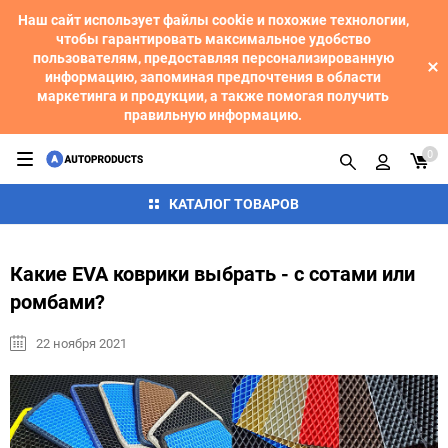
Наш сайт использует файлы cookie и похожие технологии,
чтобы гарантировать максимальное удобство
пользователям, предоставляя персонализированную
информацию, запоминая предпочтения в области
маркетинга и продукции, а также помогая получить
правильную информацию.
0
КАТАЛОГ ТОВАРОВ
Какие EVA коврики выбрать - с сотами или
ромбами?
22 ноября 2021