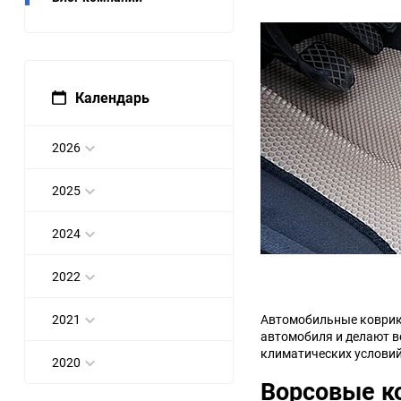
Bugatti
Cadillac
Chery
Chevrolet
Календарь
DW Hower
Dacia
2026
Datsun
De Tomaso
2025
DongFeng
Doninvest
2024
Ferrari
Fiat
2022
Geely
Genesis
2021
Автомобильные коврики
автомобиля и делают в
Hanomag
Haval
климатических условий
2020
Ворсовые к
Hummer
Hyundai