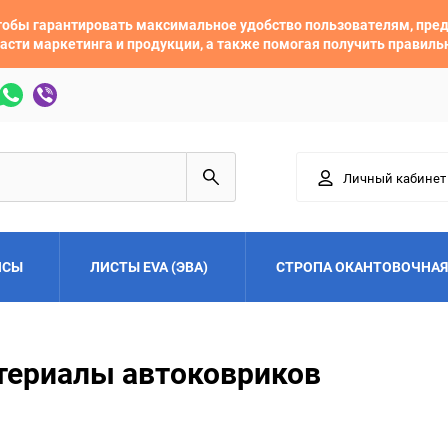
 чтобы гарантировать максимальное удобство пользователям, пр
асти маркетинга и продукции, а также помогая получить правил
Личный кабинет
ЙСЫ
ЛИСТЫ EVA (ЭВА)
СТРОПА ОКАНТОВОЧНАЯ
Adler
Alfa Romeo
териалы автоковриков
Audi
Austin
Buick
BYD