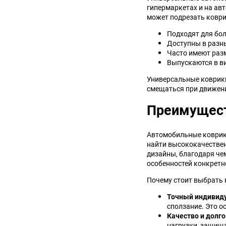
гипермаркетах и на ав
может подрезать коври
Подходят для бо
Доступны в разны
Часто имеют разм
Выпускаются в ви
Универсальные коврики
смещаться при движени
Преимущест
Автомобильные коврики
найти высококачествен
дизайны, благодаря че
особенностей конкретн
Почему стоит выбрать к
Точный индивид
сползание. Это о
Качество и долг
нагрузки, защища