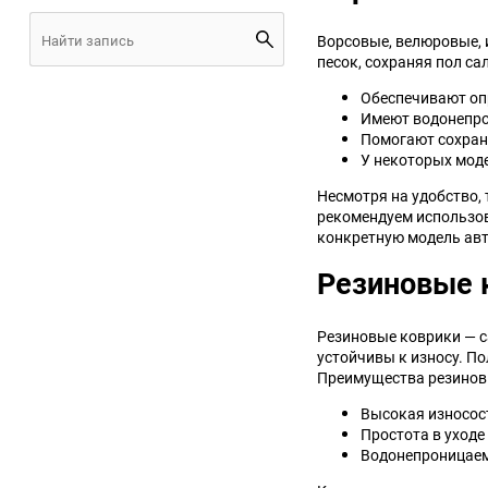
JMC
Jaguar
Ворсовые, велюровые, 
песок, сохраняя пол са
Lamborghini
Lancia
Обеспечивают оп
Имеют водонепро
Помогают сохран
Lincoln
Luxgen
У некоторых мод
Несмотря на удобство, 
Maserati
Maybach
рекомендуем использов
конкретную модель авт
Metrocab
Mitsubishi
Резиновые 
Opel
PUCH
Резиновые коврики — с
Porsche
Proton
устойчивы к износу. П
Преимущества резинов
Rover
SEAT
Высокая износос
Простота в уходе
Водонепроницаем
ShuangHuan
Skoda