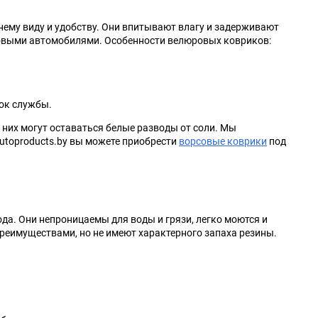
Kia
LADA (ВАЗ)
ему виду и удобству. Они впитывают влагу и задерживают
с новыми автомобилями. Особенности велюровых ковриков:
Lexus
Lifan
Mahindra
Maruti
ок службы.
а них могут оставаться белые разводы от соли. Мы
McLaren
Mercury
Autoproducts.by вы можете приобрести
ворсовые коврики
под
Nissan
Oldsmobile
Plymouth
Pontiac
а. Они непроницаемы для воды и грязи, легко моются и
реимуществами, но не имеют характерного запаха резины.
Renault Samsung
Rolls-Royce
Scion
Shanghai Maple
Steyr
Subaru