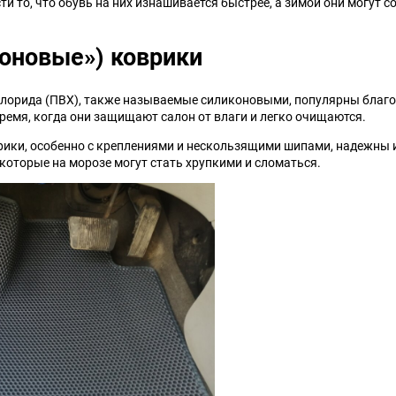
и то, что обувь на них изнашивается быстрее, а зимой они могут с
Talbot
Tatra
коновые») коврики
Toyota
Trabant
лорида (ПВХ), также называемые силиконовыми, популярны благод
Wanderer
Willys
ремя, когда они защищают салон от влаги и легко очищаются.
ики, особенно с креплениями и нескользящими шипами, надежны и
ЗИЛ
ЗиС
которые на морозе могут стать хрупкими и сломаться.
ТагАЗ
УАЗ