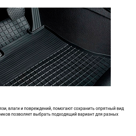
Changan
Changhe
DKW
DS
Daihatsu
Daimler
Derways
Dodge
FAW
FSO
GAC
GMC
Hafei
Haima
зи, влаги и повреждений, помогают сохранить опрятный вид
риков позволяет выбрать подходящий вариант для разных
HuangHai
Hudson
Isuzu
JAC