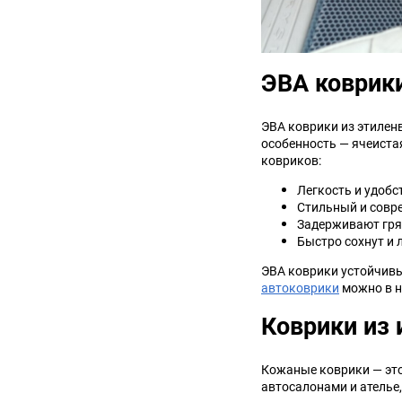
ЭВА коврик
ЭВА коврики из этилен
особенность — ячеиста
ковриков:
Легкость и удобс
Стильный и совр
Задерживают гряз
Быстро сохнут и
ЭВА коврики устойчивы
автоковрики
можно в н
Коврики из 
Кожаные коврики — это
автосалонами и ателье