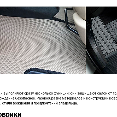
Chana
ChangFeng
Chrysler
Citroen
Dadi
Daewoo
DeLorean
Delage
Eagle
Excalibur
Ford
Foton
Geo
Great Wall
 выполняют сразу несколько функций: они защищают салон от гря
ождение безопаснее. Разнообразие материалов и конструкций ков
Hawtai
Honda
, стиля вождения и предпочтений владельца.
оврики
Infiniti
Iran Khodro