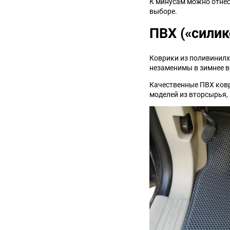
К минусам можно отнест
выборе.
Suzuki
TATA
ПВХ («сили
Tianye
Tofas
Коврики из поливинилх
Volkswagen
Volvo
незаменимы в зимнее в
Качественные ПВХ ковр
Zotye
ЗАЗ
моделей из вторсырья, 
Москвич
СМЗ