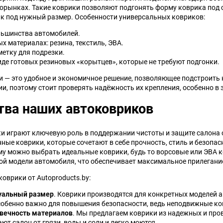
торынках. Такие коврики позволяют подгонять форму коврика под с
к под нужный размер. Особенности универсальных ковриков:
льшинства автомобилей.
х материалах: резина, текстиль, ЭВА.
етку для подрезки.
де готовых резиновых «корытцев», которые не требуют подгонки.
 — это удобное и экономичное решение, позволяющее подстроить 
и, поэтому стоит проверять надёжность их крепления, особенно в 
ва наших автоковриков
 играют ключевую роль в поддержании чистоты и защите салона от
ные коврики, которые сочетают в себе прочность, стиль и безопа
му можно выбрать идеальные коврики, будь то ворсовые или ЭВА 
ой модели автомобиля, что обеспечивает максимальное прилегание
оврики от Autoproducts.by:
уальный размер
. Коврики производятся для конкретных моделей 
собенно важно для повышения безопасности, ведь неподвижные ко
овечность материалов
. Мы предлагаем коврики из надежных и пр
ют салон от грязи, воды и соли и легко моются.