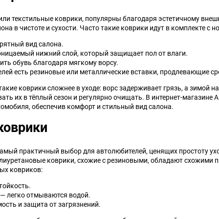
Jeep
Jinbei
или текстильные коврики, популярны благодаря эстетичному внешн
лона в чистоте и сухости. Часто такие коврики идут в комплекте 
Land Rover
Landwind
рятный вид салона.
ницаемый нижний слой, который защищает пол от влаги.
ить обувь благодаря мягкому ворсу.
MG
MINI
елей есть резиновые или металлические вставки, продлевающие ср
такие коврики сложнее в уходе: ворс задерживает грязь, а зимой н
Mercedes-Benz
Mazda
ать их в тёплый сезон и регулярно очищать. В интернет-магазине 
омобиля, обеспечив комфорт и стильный вид салона.
Mitsuoka
Morgan
коврики
Packard
Peugeot
амый практичный выбор для автолюбителей, ценящих простоту уход
олиуретановые коврики, схожие с резиновыми, обладают схожими п
Ravon
Renault
ых ковриков:
Saab
Saturn
тойкость.
 — легко отмываются водой.
ость и защита от загрязнений.
Smart
SsangYong