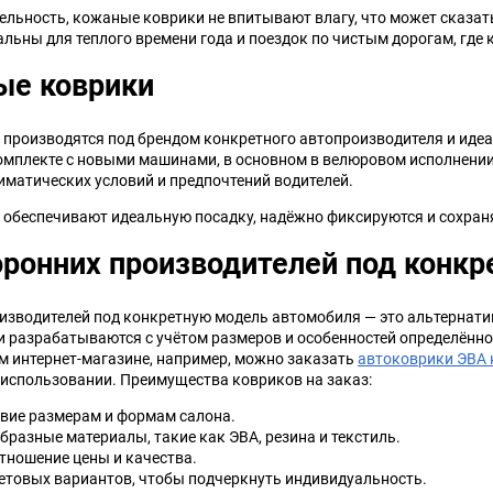
ельность, кожаные коврики не впитывают влагу, что может сказа
уальны для теплого времени года и поездок по чистым дорогам, гд
ые коврики
производятся под брендом конкретного автопроизводителя и идеа
комплекте с новыми машинами, в основном в велюровом исполнени
иматических условий и предпочтений водителей.
обеспечивают идеальную посадку, надёжно фиксируются и сохран
оронних производителей под конк
изводителей под конкретную модель автомобиля — это альтернат
и разрабатываются с учётом размеров и особенностей определённог
м интернет-магазине, например, можно заказать
автоковрики ЭВА
использовании. Преимущества ковриков на заказ:
твие размерам и формам салона.
разные материалы, такие как ЭВА, резина и текстиль.
тношение цены и качества.
ветовых вариантов, чтобы подчеркнуть индивидуальность.