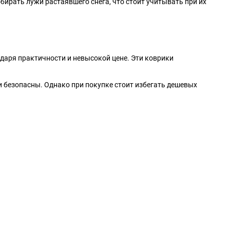
обирать лужи растаявшего снега, что стоит учитывать при их
Tesla
Tianma
Triumph
Vauxhall
аря практичности и невысокой цене. Эти коврики
Xin Kai
ZX
 безопасны. Однако при покупке стоит избегать дешевых
ИЖ
ЛуАЗ